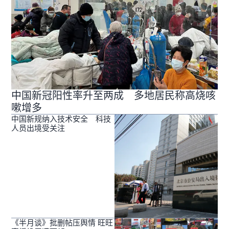
中国新冠阳性率升至两成 多地居民称高烧咳
嗽增多
中国新规纳入技术安全 科技
人员出境受关注
《半月谈》批删帖压舆情 旺旺