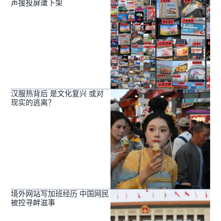
声援投屏遭下架
汉服热背后 是文化复兴 或对
现实的逃离？
境外网站写加班经历 中国网民
被控寻衅滋事