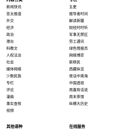
新闻快讯
五更
亚太报道
报导者时间
外交
解读新疆
经济
财经时时听
政治
军事无禁区
港台
劳工通讯
科教文
绿色情报员
人权法治
网络博弈
社会
新移民
媒体网络
西藏纵览
少数民族
夜话中南海
专栏
中国透视
评论
周嘉有话说
漫画
周末茶馆
事实查核
纵横大历史
视频
其他语种
在线服务