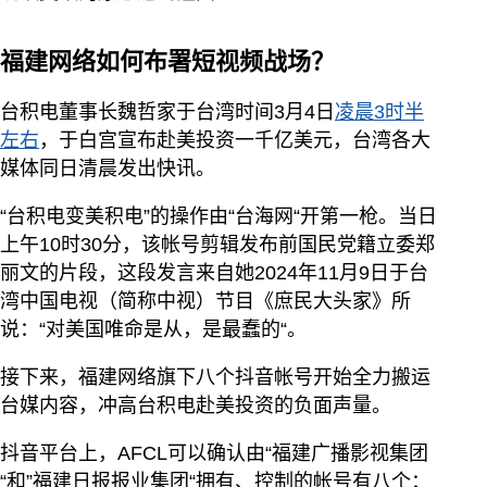
福建网络如何布署短视频战场？
台积电董事长魏哲家于台湾时间3月4日
凌晨3时半
左右
，于白宫宣布赴美投资一千亿美元，台湾各大
媒体同日清晨发出快讯。
“台积电变美积电”的操作由“台海网“开第一枪。当日
上午10时30分，该帐号剪辑发布前国民党籍立委郑
丽文的片段，这段发言来自她2024年11月9日于台
湾中国电视（简称中视）节目《庶民大头家》所
说：“对美国唯命是从，是最蠢的“。
接下来，福建网络旗下八个抖音帐号开始全力搬运
台媒内容，冲高台积电赴美投资的负面声量。
抖音平台上，AFCL可以确认由“福建广播影视集团
“和”福建日报报业集团“拥有、控制的帐号有八个：