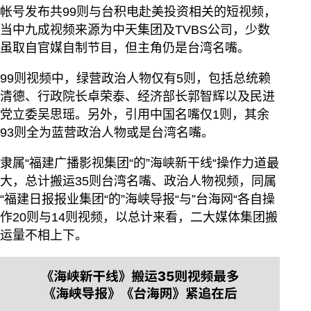
帐号发布共99则与台积电赴美投资相关的短视频，
当中九成视频来源为中天集团及TVBS公司，少数
虽取自官媒自制节目，但主角仍是台湾名嘴。
99则视频中，绿营政治人物仅有5则，包括总统赖
清德、行政院长卓荣泰、经济部长郭智辉以及民进
党立委吴思瑶。另外，引用中国名嘴仅1则，其余
93则全为蓝营政治人物或是台湾名嘴。
隶属“福建广播影视集团“的”海峡新干线“操作力道最
大，总计搬运35则台湾名嘴、政治人物视频，同属
“福建日报报业集团“的”海峡导报“与”台海网“各自操
作20则与14则视频，以总计来看，二大媒体集团搬
运量不相上下。