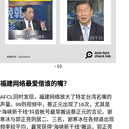
-
(-)
福建网络最爱借谁的嘴？
AFCL同时发现，福建网络放大了特定台湾名嘴的
声量。99则视频中，蔡正元出现了16次，尤其是
“海峡新干线“抖音帐号最常搬运蔡正元的言论。谢
寒冰与郭正亮则居二、三名，谢寒冰在各频道出现
频率较平均，最常获得“海峡新干线“搬运，郭正亮