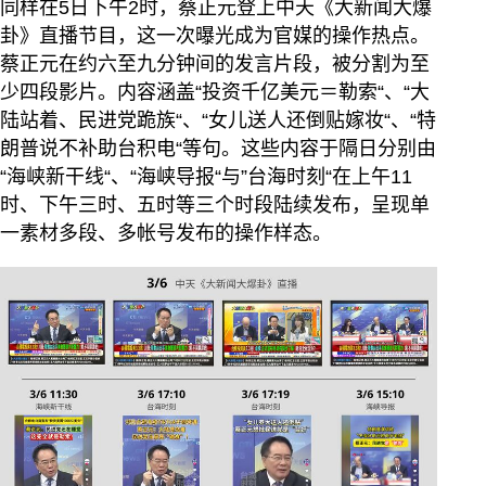
同样在5日下午2时，蔡正元登上中天《大新闻大爆
卦》直播节目，这一次曝光成为官媒的操作热点。
蔡正元在约六至九分钟间的发言片段，被分割为至
少四段影片。内容涵盖“投资千亿美元＝勒索“、“大
陆站着、民进党跪族“、“女儿送人还倒贴嫁妆“、“特
朗普说不补助台积电“等句。这些内容于隔日分别由
“海峡新干线“、“海峡导报“与”台海时刻“在上午11
时、下午三时、五时等三个时段陆续发布，呈现单
一素材多段、多帐号发布的操作样态。