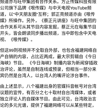
频道亦与旺中集团有合作关系。方正传媒科技有限
公司旗下品牌《哏传媒》与中天电视YouTube频
道，以“中天朋友圈“互称；郭正亮频道亦由《哏传
媒》所操作。另外，《蔡正元讲座》与旺中集团的
合作关系可从其节目内容发掘，蔡正元在每集节目
开头，皆会朗读同步播出频道，当中即包含中天电
视、《哏传媒》。
但这99则视频并不全取自外部，也包含福建网络自
产自销的内容，占比近两成，最大宗剪辑自《今日
海峡》节目。 《今日海峡》制播内容为新闻穿插政
治评论，虽然是自制连线或预录，但相当一部分来
宾仍然是台湾人，以台湾人的嘴评论涉台事件。
由上述显示，八个福建出身的官媒抖音帐号对台湾
议题的宣传，有百分之七十取材自台湾媒体，或者
独立评论人的自媒体节目。由此可见，台湾政治言
论的多元光谱，提供了福建网络可以从某些特定，