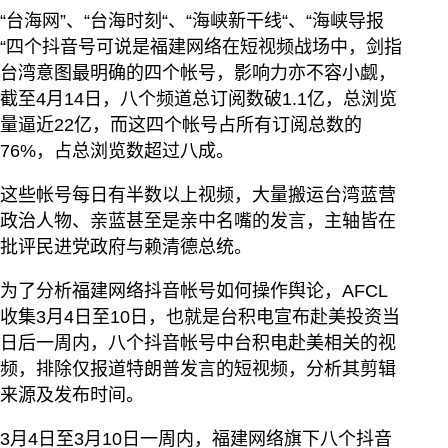
“台海网”、“台海时刻“、“海峡新干线“、“海峡导报
“四个抖音号可说是福建网络在短视频战场中，剑指
台湾意图最明确的四个帐号，影响力亦不容小觑，
截至4月14日，八个频道总订阅数破1.1亿，总浏览
量逼近22亿，而这四个帐号占所有订阅总数的
76%，占总浏览数超过八成。
这些帐号每日有半数以上视频，大量搬运台湾蓝营
政治人物、亲蓝甚至是亲中名嘴的发言，主轴皆在
批评民进党政府与赖清德总统。
为了分析福建网络抖音帐号如何操作舆论，AFCL
收集3月4日至10日，也就是台积电宣布赴美投资当
日后一周内，八个抖音帐号中台积电赴美相关的视
频，排除仅报道特朗普发言的短视频，分析其剪辑
来源及发布时间。
3月4日至3月10日一周内，福建网络旗下八个抖音