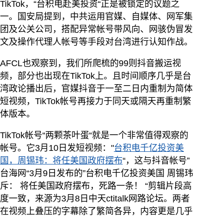
TikTok，“台积电赴美投资“正是被锁定的议题之
一。国安局提到，中共运用官媒、自媒体、网军集
团及公关公司，搭配异常帐号带风向、网骇伪冒发
文及操作代理人帐号等手段对台湾进行认知作战。
AFCL也观察到，我们所爬梳的99则抖音搬运视
频，部分也出现在TikTok上。且时间顺序几乎是台
湾政论播出后，官媒抖音于一至二日内重制为简体
短视频，TikTok帐号再接力于同天或隔天再重制繁
体版本。
TikTok帐号“两颗茶叶蛋“就是一个非常值得观察的
帐号。它3月10日发短视频："
台积电千亿投资美
国，周锡玮：将任美国政府摆布
“，这与抖音帐号”
台海网“3月9日发布的”台积电千亿投资美国 周锡玮
斥： 将任美国政府摆布，死路一条！ “剪辑片段高
度一致，来源为3月8日中天ctitalk网路论坛。两者
在视频上叠压的字幕除了繁简各异，内容更是几乎