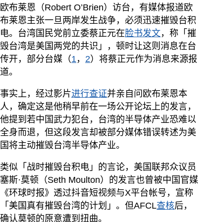
欧布莱恩（Robert O’Brien）访台，有媒体报道欧
布莱恩主张一旦两岸发生战争，必须迅速摧毁台积
电。台湾国民党前立委蔡正元在
脸书发文
，称「摧
毁台湾是美国两党的共识」，顿时让这则消息在台
传开，部分台媒（
1
，
2
）将蔡正元作为消息来源报
道。
事实上，经过影片
进行查证
并亲自问欧布莱恩本
人，确定这是他稍早前在一场公开论坛上的发言，
他提到若中国武力犯台，台湾的半导体产业恐难以
全身而退，但这段发言却被部分媒体错误转述为美
国将主动摧毁台湾半导体产业。
类似「战时摧毁台积电」的言论，美国联邦众议员
塞斯·莫顿（Seth Moulton）的发言也曾被中国官媒
《环球时报》透过抖音短视频与X平台帐号，宣称
「美国真有摧毁台湾的计划」。但AFCL
查核
后，
确认莫顿的原意遭到扭曲。