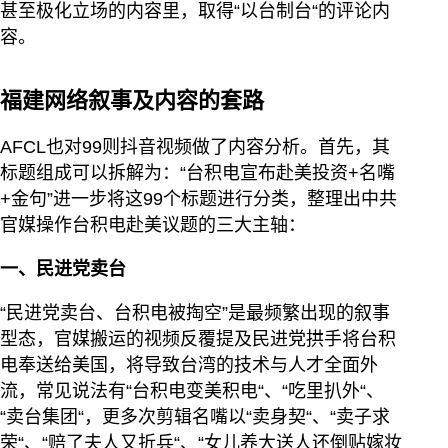
甚至极化立场的内容里，取得“以台制台“的评论内
容。
福建网络叙事及内容的套路
AFCL也对99则抖音视频做了内容分析。首先，其
标题组成可以拆解为：“台积电宣布赴美投资+名嘴
+金句”进一步将这99个标题进行分类，整理出中共
官媒操作台积电赴美议题的三大主轴：
一、民进党卖台
“民进党卖台、台积电被掏空”是最频繁出现的叙事
型态，官媒搬运的视频反覆提及民进党拱手将台积
电奉送给美国，将导致台湾的技术与人才全面外
流，常见说法有“台积电变美积电“、“吃里扒外“、
“卖台集团“，更多次剪辑名嘴以“卖身契“、“卖子求
荣“、“赔了夫人又折兵“、“女儿养大送人还倒贴嫁妆