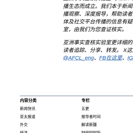
播生态而成立。我们本于新闻
播观察、深度报导，帮助读者
体及社交平台传播的信息有疑
室，由我们为您查证核实。
亚洲事实查核实验室更详细的
读者追踪、分享、转发。 X
@AFCL_eng
、
FB在这里
、
I
内容分类
专栏
新闻快讯
五更
亚太报道
报导者时间
外交
解读新疆
经济
财经时时听