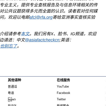
专业主义，提供专业查核报告及与信息环境相关的传
对公共议题获得多元而全面的认识。读者若对任何媒
问，欢迎以电邮
afcl@rfa.org
寄给亚洲事实查核实验
介绍请参考
本文
。我们另有X、脸书、IG频道，欢迎
这边请进：中文
@asiafactcheckcn
;英语：
G也别忘了
。
其他语种
在线服务
Opens in new window
Opens in new window
普通话
YouTube
Opens in new window
Opens in new window
粤语
Facebook
Opens in new window
Opens in new window
မြန်မာ
Twitter
Opens in new window
한국어
新闻聚合