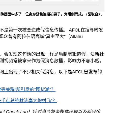
网传画面中多了一位身穿蓝色连帽衫男子，为后制而成。
(图取自X、
不是第一次被变造成假信息传播。 AFCL在搜寻时发
众曾有阿拉伯语高喊“真主至大”（Allahu
，会发现这句话的出现一样是后制剪辑造假，法新社
则视频常被拿来作为假消息散播，影响力不容小觑。
网上出现了不少相关假消息，以下是AFCL曾发布的
等关税”所引发的“囤货潮”？
跌千点总统就该塞大炮射飞”？
act Check Lab）针对当今复杂媒体环境以及新兴传