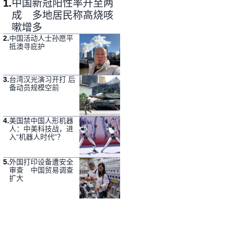
1
.
中国新冠阳性率升至两
成 多地居民称高烧咳
嗽增多
2
.
中国活动人士孙愿平
抵澳寻庇护
3
.
台湾汉光演习开打 后
备动员规模空前
4
.
美国禁中国人形机器
人：中美科技战，进
入“机器人时代”？
5
.
外国打印设备遭安全
审查 中国贸易调查
扩大