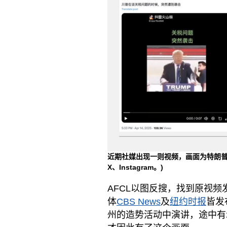
近期社媒出现一则视频，画面为特朗
X、Instagram。)
AFCL以图反搜，找到原视频
体
CBS News
及
纽约时报
皆发
州的造势活动中演讲，途中有