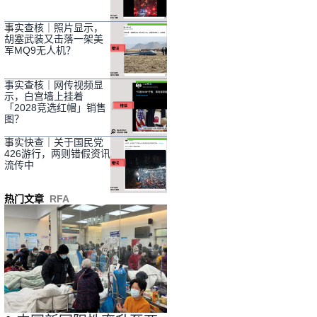
事实查核｜照片显示，
胡塞武装又击落一架美
军MQ9无人机？
事实查核｜网传视频显
示，白宫墙上挂着
「2028竞选红帽」销售
图？
事实快查｜关于国民党
426游行，两则错假资讯
流传中
热门文章
RFA