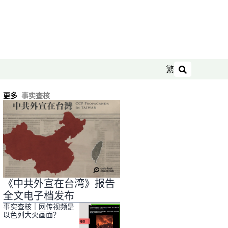
繁
搜索
更多
事实查核
《中共外宣在台湾》报告
全文电子档发布
事实查核｜网传视频是
以色列大火画面？