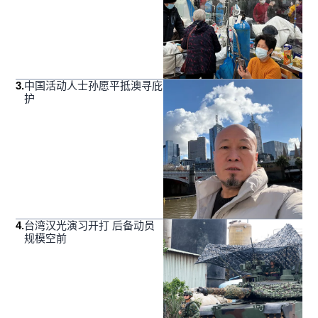
3
.
中国活动人士孙愿平抵澳寻庇
护
4
.
台湾汉光演习开打 后备动员
规模空前