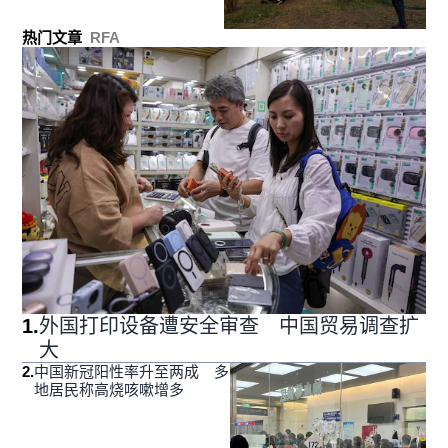
热门文章
RFA
1
.
外国打印设备遭安全审查 中国贸易调查扩
大
2
.
中国新冠阳性率升至两成 多
地居民称高烧咳嗽增多