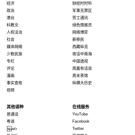
经济
财经时时听
政治
军事无禁区
港台
劳工通讯
科教文
绿色情报员
人权法治
网络博弈
社会
新移民
媒体网络
西藏纵览
少数民族
夜话中南海
专栏
中国透视
评论
周嘉有话说
漫画
周末茶馆
事实查核
纵横大历史
视频
其他语种
在线服务
Opens in new window
Opens in new window
普通话
YouTube
Opens in new window
Opens in new window
粤语
Facebook
Opens in new window
Opens in new window
မြန်မာ
Twitter
Opens in new window