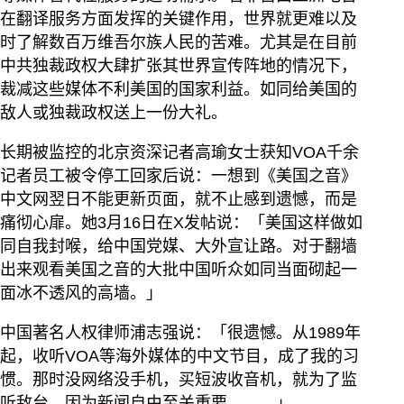
在翻译服务方面发挥的关键作用，世界就更难以及
时了解数百万维吾尔族人民的苦难。尤其是在目前
中共独裁政权大肆扩张其世界宣传阵地的情况下，
裁减这些媒体不利美国的国家利益。如同给美国的
敌人或独裁政权送上一份大礼。
长期被监控的北京资深记者高瑜女士获知VOA千余
记者员工被令停工回家后说：一想到《美国之音》
中文网翌日不能更新页面，就不止感到遗憾，而是
痛彻心扉。她3月16日在X发帖说：「美国这样做如
同自我封喉，给中国党媒、大外宣让路。对于翻墙
出来观看美国之音的大批中国听众如同当面砌起一
面冰不透风的高墙。」
中国著名人权律师浦志强说：「很遗憾。从1989年
起，收听VOA等海外媒体的中文节目，成了我的习
惯。那时没网络没手机，买短波收音机，就为了监
听敌台，因为新闻自由至关重要……。」