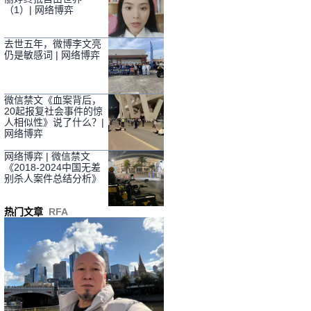
（1）| 网络博弈
去世五年，微博李文亮
仍是敏感词 | 网络博弈
微信禁文《血案背后，
20起报复社会事件的惊
人相似性》说了什么？|
网络博弈
网络博弈 | 微信禁文
《2018-2024中国无差
别杀人案件总结分析》
热门文章
RFA