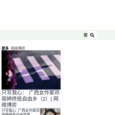
繁
搜索
更多
网络博弈
只写我心： 广西女作家邓
丽婷终抵自由乡（2）| 网
络博弈
只写我心: 广西女作家邓
丽婷终抵自由世界