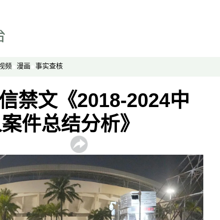
事实查核
视频
显示 视频 个子部分
亚洲很想聊
观点
视频
漫画
事实查核
专题与访谈
信禁文《2018-2024中
兵家常事
人案件总结分析》