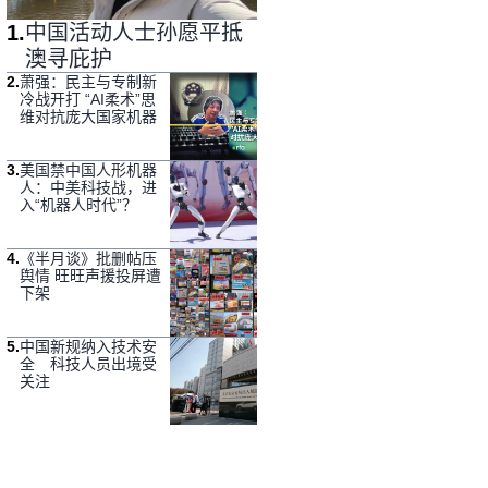
1
.
中国活动人士孙愿平抵
澳寻庇护
2
.
萧强：民主与专制新
冷战开打 “AI柔术”思
维对抗庞大国家机器
3
.
美国禁中国人形机器
人：中美科技战，进
入“机器人时代”？
4
.
《半月谈》批删帖压
舆情 旺旺声援投屏遭
下架
5
.
中国新规纳入技术安
全 科技人员出境受
关注