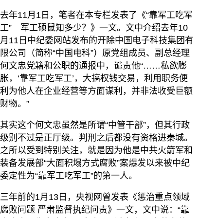
去年11月1日，笔者在本专栏发表了《“靠军工吃军
工” 军工硕鼠知多少？》一文。文中介绍去年10
月11日中纪委网站发布的开除中国电子科技集团有
限公司（简称“中国电科”）原党组成员、副总经理
何文忠党籍和公职的通报中，谴责他“……私欲膨
胀，‘靠军工吃军工’，大搞权钱交易，利用职务便
利为他人在企业经营等方面谋利，并非法收受巨额
财物。”
其实这个何文忠虽然是所谓“中管干部”，但其行政
级别不过是正厅级。判刑之后都没有资格进秦城。
之所以受到特别关注，就是因为他是中共火箭军和
装备发展部“大面积塌方式腐败”案爆发以来被中纪
委定性为“靠军工吃军工”的第一人。
三年前的1月13日，央视网曾发表《惩治重点领域
腐败问题 严肃监督执纪问责》一文，文中说：“靠