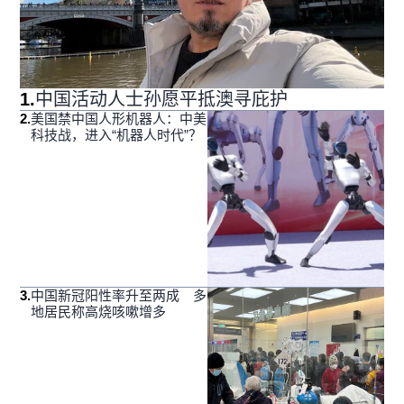
1
.
中国活动人士孙愿平抵澳寻庇护
2
.
美国禁中国人形机器人：中美
科技战，进入“机器人时代”？
3
.
中国新冠阳性率升至两成 多
地居民称高烧咳嗽增多