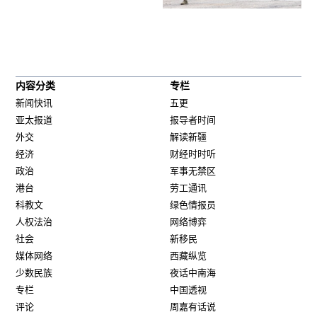
内容分类
专栏
新闻快讯
五更
亚太报道
报导者时间
外交
解读新疆
经济
财经时时听
政治
军事无禁区
港台
劳工通讯
科教文
绿色情报员
人权法治
网络博弈
社会
新移民
媒体网络
西藏纵览
少数民族
夜话中南海
专栏
中国透视
评论
周嘉有话说