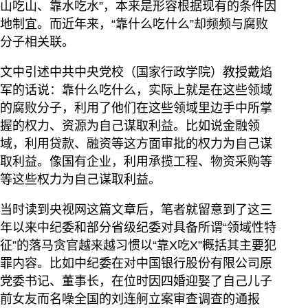
山吃山、靠水吃水”，本来是形容根据现有的条件因
地制宜。而近年来，“靠什么吃什么”却频频与腐败
分子相关联。
文中引述中共中央党校（国家行政学院）教授戴焰
军的话说：靠什么吃什么，实际上就是在这些领域
的腐败分子，利用了他们在这些领域里边手中所掌
握的权力、资源为自己谋取利益。比如说金融领
域，利用贷款、融资等这方面审批的权力为自己谋
取利益。像国有企业，利用承揽工程、物资采购等
等这些权力为自己谋取利益。
当时读到央视网这篇文章后，笔者就留意到了这三
年以来中纪委和部分省级纪委对具备所谓“领域性特
征”的落马贪官越来越习惯以“靠X吃X”概括其主要犯
罪内容。比如中纪委在对中国银行股份有限公司原
党委书记、董事长，在位时因四婚迎娶了自己儿子
前女友而名噪全国的刘连舸立案审查调查的通报