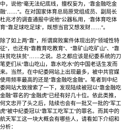
中，说他“毫无法纪底线，擅权妄为，‘靠金融吃金
融’……”。在对国家体育总局原党组成员、副局长
杜兆才的调查通报中说他“公器私用，‘靠体育吃体
育’‘靠足球吃足球’，既想当官又想发财……”。
除了如上两“靠”，所谓腐败案件体现出的“领域性特
征”，也还有“靠教育吃教育”、“靠矿山吃矿山”、“靠
扶贫吃扶贫”……之说。总之都应该是纪委系统的刀
笔吏们从“靠山吃山，靠水吃水“的中国老话生发而
来。当然，在中纪委网站上出现最多，被中共官媒
使用频率最高的还是”靠金融吃金融“。笔者到中纪
委网站大致搜索了一下，发现陆续被冠以“靠金融吃
金融“罪名的“金融虎”已经有好几十位。依此类推，
何文忠开了头之后，陆续也会有一批又一批的“军工
虎”被中纪委冠以“靠军工吃军工”的罪名。而其中的
航天军工这一块大概会有哪些人，请看如下介绍和
分析：