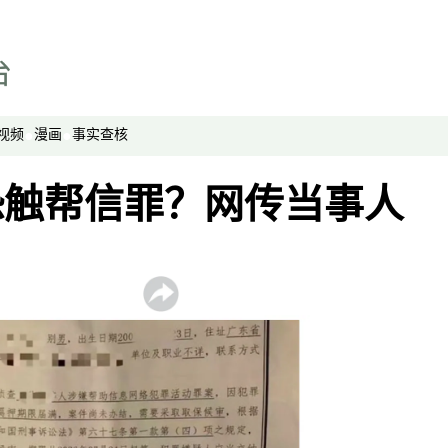
漫画
事实查核
视频
显示 视频 个子部分
视频
漫画
事实查核
亚洲很想聊
观点
恐触帮信罪？网传当事人
专题与访谈
兵家常事