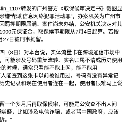
siclin_1107转发的广州警方《取保候审决定书》截图显
涉嫌“帮助信息网络犯罪活动罪”，办案机关为广州市
因羁押期限届满、案件尚未办结，公安机关决定对其
000元保证金，取保候审期限从7月4日起算。若按
月27日被刑事拘留。
四（8日）对本台说，实体流量卡在跨境通信市场中
，可能涉及号码重复流转、实名归属不清或历史使用
卡的时候，通常只看能不能上网，能不能用
e，很少有人能查到这张卡以前被谁用过，号码有没有异常记
历史记录和现在使用者连在一起，使用者很难马上说
留一个多月后再取保候审，可能是公安查不出大问
罪嫌疑，比如涉及电信诈骗，或者骂中国政府，应该
诉。”