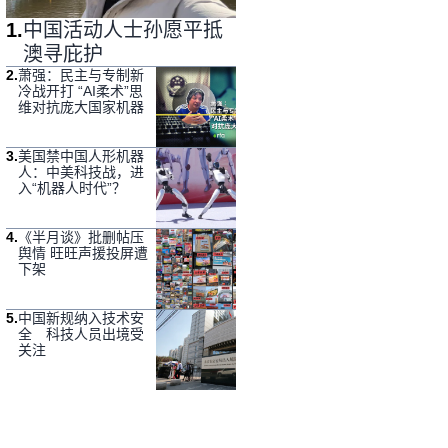
1
.
中国活动人士孙愿平抵
澳寻庇护
2
.
萧强：民主与专制新
冷战开打 “AI柔术”思
维对抗庞大国家机器
3
.
美国禁中国人形机器
人：中美科技战，进
入“机器人时代”？
4
.
《半月谈》批删帖压
舆情 旺旺声援投屏遭
下架
5
.
中国新规纳入技术安
全 科技人员出境受
关注