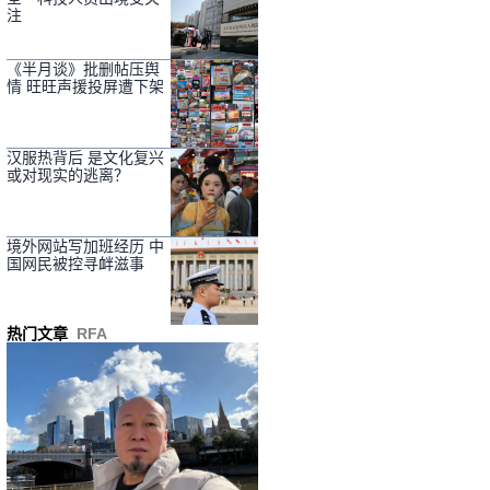
注
《半月谈》批删帖压舆
情 旺旺声援投屏遭下架
汉服热背后 是文化复兴
或对现实的逃离？
境外网站写加班经历 中
国网民被控寻衅滋事
热门文章
RFA