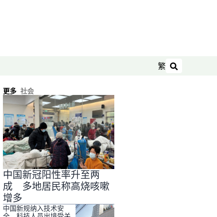
繁
搜索
更多
社会
中国新冠阳性率升至两
成 多地居民称高烧咳嗽
增多
中国新规纳入技术安
全 科技人员出境受关