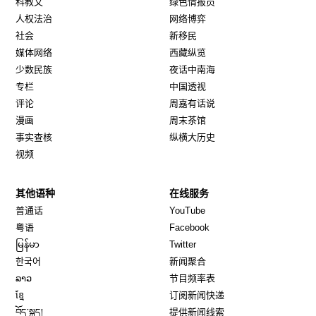
科教文
绿色情报员
人权法治
网络博弈
社会
新移民
媒体网络
西藏纵览
少数民族
夜话中南海
专栏
中国透视
评论
周嘉有话说
漫画
周末茶馆
事实查核
纵横大历史
视频
其他语种
在线服务
Opens in new window
Opens in new window
普通话
YouTube
Opens in new window
Opens in new window
粤语
Facebook
Opens in new window
Opens in new window
မြန်မာ
Twitter
Opens in new window
한국어
新闻聚合
Opens in new window
ລາວ
节目频率表
Opens in new window
ខ្មែ
订阅新闻快递
Opens in new window
བོད་སྐད།
提供新闻线索