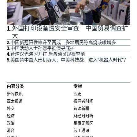
1
.
外国打印设备遭安全审查 中国贸易调查扩
大
2
.
中国新冠阳性率升至两成 多地居民称高烧咳嗽增多
3
.
中国活动人士孙愿平抵澳寻庇护
4
.
台湾汉光演习开打 后备动员规模空前
5
.
美国禁中国人形机器人：中美科技战，进入“机器人时代”？
内容分类
专栏
新闻快讯
五更
亚太报道
报导者时间
外交
解读新疆
经济
财经时时听
政治
军事无禁区
港台
劳工通讯